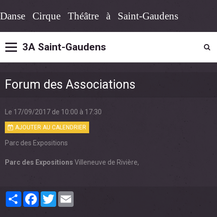
Danse Cirque Théâtre à Saint-Gaudens
3A Saint-Gaudens
Forum des Associations
Le 17/09/2017
de 10:00
à 17:30
AJOUTER AU CALENDRIER
Parc des Expositions
Parc des Expositions
Villeneuve de Rivière,
Partager
Facebook
Twitter
Email