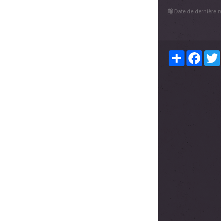
Date de dernière m
Partager
Face